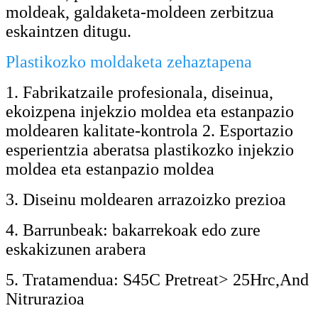
moldeak, galdaketa-moldeen zerbitzua
eskaintzen ditugu.
Plastikozko moldaketa zehaztapena
1. Fabrikatzaile profesionala, diseinua,
ekoizpena injekzio moldea eta estanpazio
moldearen kalitate-kontrola 2. Esportazio
esperientzia aberatsa plastikozko injekzio
moldea eta estanpazio moldea
3. Diseinu moldearen arrazoizko prezioa
4. Barrunbeak: bakarrekoak edo zure
eskakizunen arabera
5. Tratamendua: S45C Pretreat> 25Hrc,An
d
Nitrurazioa