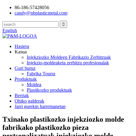
86-186-57428056
candy@nbplasticmetal.com
English
Hasiera
Kasua
Injekziozko Moldeen Fabrikazio Zerbitzuak
Injekzio-moldeaketa zerbitzu profesionalak
Guri buruz
Fabrika Tourra
Produktuak
Moldea
Plastikozko produktuak
Berriak
Ohiko galderak
Jarri gurekin harremanetan
Txinako plastikozko injekziozko molde
fabrikako plastikozko pieza
pertsonalizatuak injekziozko molde