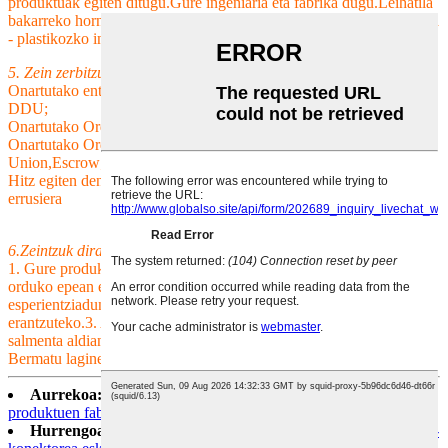
produktuak egiten ditugu.Gure ingeniaria eta fabrika dugu.Leihatila
bakarreko hornidura: 3D diseinua - 3D inprimaketa - moldeak egitea
- plastikozko injekzioa
5. Zein zerbitzu eman ditzakegu?
Onartutako entrega-baldintzak: FOB, CFR, CIF, EXW, FCA, DDP,
DDU;
Onartutako Ordainketa Moneta:USD,EUR;
Onartutako Ordainketa Mota: T/T,L/C,PayPal,Western
Union,Escrow;
Hitz egiten den hizkuntza: ingelesa, txinera, gaztelania, frantsesa,
errusiera
6.Zeintzuk dira zure zerbitzuaren ezaugarriak
1. Gure produktuekin edo prezioekin lotutako zure kontsulta 24
orduko epean erantzungo da 2. Langile trebatuak eta
esperientziadunak zure kontsulta guztiak ingelesez erraz
erantzuteko.3. Arazoa konpontzeko laguntza eskaintzea eskaera edo
salmenta aldian.4. Kalitate berean oinarritutako prezio lehiakorrak.5.
Bermatu laginen kalitatea ekoizpen masiboaren kalitatearen berdina.
Aurrekoa:
P&M pertsonalizatutako plastikozko molde handiko
produktuen fabrikatzailea injekzio molde fabrikatzailea fabrikarako
Hurrengoa:
ODM/OEM Molde-egile pertsonalizatua PCB hesi-