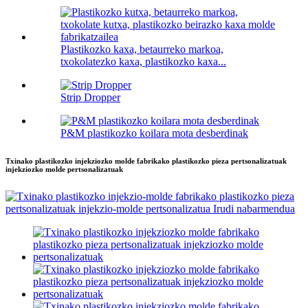
Plastikozko kaxa, betaurreko markoa,
txokolatezko kaxa, plastikozko kaxa...
Strip Dropper
P&M plastikozko koilara mota desberdinak
Txinako plastikozko injekziozko molde fabrikako plastikozko pieza pertsonalizatuak
injekziozko molde pertsonalizatuak