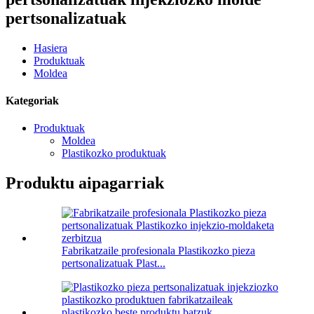
pertsonalizatuak
Hasiera
Produktuak
Moldea
Kategoriak
Produktuak
Moldea
Plastikozko produktuak
Produktu aipagarriak
Fabrikatzaile profesionala Plastikozko pieza
pertsonalizatuak Plast...