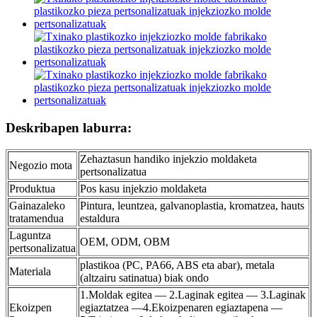
Deskribapen laburra:
Zehaztasun handiko injekzio moldaketa
Negozio mota
pertsonalizatua
Produktua
Pos kasu injekzio moldaketa
Gainazaleko
Pintura, leuntzea, galvanoplastia, kromatzea, hauts
tratamendua
estaldura
Laguntza
OEM, ODM, OBM
pertsonalizatua
plastikoa (PC, PA66, ABS eta abar), metala
Materiala
(altzairu satinatua) biak ondo
1.Moldak egitea — 2.Laginak egitea — 3.Laginak
Ekoizpen
egiaztatzea —4.Ekoizpenaren egiaztapena —