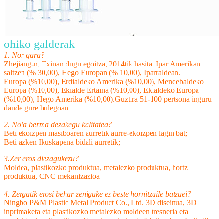
ohiko galderak
1. Nor gara?
Zhejiang-n, Txinan dugu egoitza, 2014tik hasita, Ipar Amerikan
saltzen (% 30,00), Hego Europan (% 10,00), Iparraldean.
Europa (%10,00), Erdialdeko Amerika (%10,00), Mendebaldeko
Europa (%10,00), Ekialde Ertaina (%10,00), Ekialdeko Europa
(%10,00), Hego Amerika (%10,00).Guztira 51-100 pertsona inguru
daude gure bulegoan.
2. Nola berma dezakegu kalitatea?
Beti ekoizpen masiboaren aurretik aurre-ekoizpen lagin bat;
Beti azken Ikuskapena bidali aurretik;
3.Zer eros diezagukezu?
Moldea, plastikozko produktua, metalezko produktua, hortz
produktua, CNC mekanizazioa
4. Zergatik erosi behar zeniguke ez beste hornitzaile batzuei?
Ningbo P&M Plastic Metal Product Co., Ltd. 3D diseinua, 3D
inprimaketa eta plastikozko metalezko moldeen tresneria eta