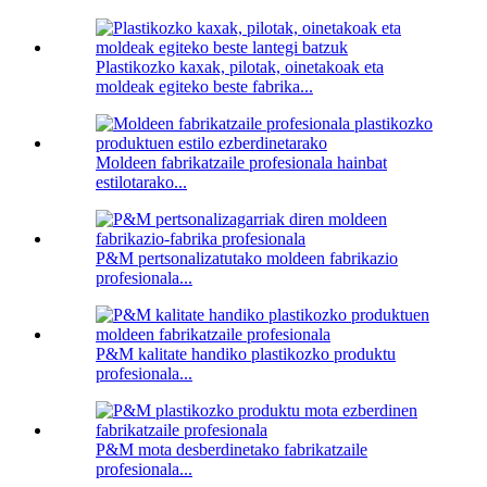
Plastikozko kaxak, pilotak, oinetakoak eta
moldeak egiteko beste fabrika...
Moldeen fabrikatzaile profesionala hainbat
estilotarako...
P&M pertsonalizatutako moldeen fabrikazio
profesionala...
P&M kalitate handiko plastikozko produktu
profesionala...
P&M mota desberdinetako fabrikatzaile
profesionala...