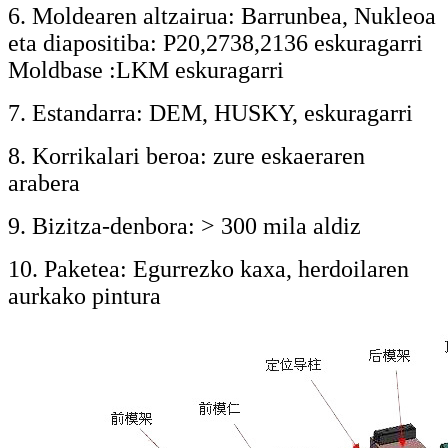
6. Moldearen altzairua: Barrunbea, Nukleoa
eta diapositiba: P20
,2738,2136 eskuragarri
Moldbase :LKM eskuragarri
7. Estandarra: DEM, HUSKY, eskuragarri
8. Korrikalari beroa: zure eskaeraren
arabera
9. Bizitza-denbora: > 300 mila aldiz
10. Paketea: Egurrezko kaxa, herdoilaren
aurkako pintura