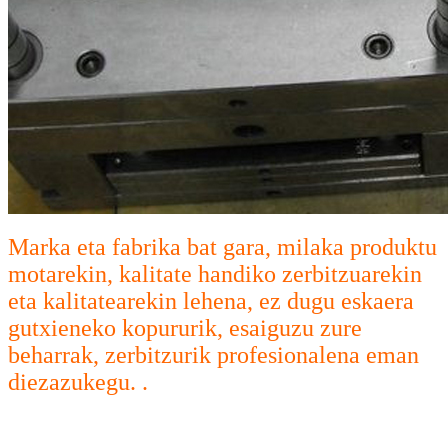
Marka eta fabrika bat gara, milaka produktu
motarekin, kalitate handiko zerbitzuarekin
eta kalitatearekin lehena, ez dugu eskaera
gutxieneko kopururik, esaiguzu zure
beharrak, zerbitzurik profesionalena eman
diezazukegu. .