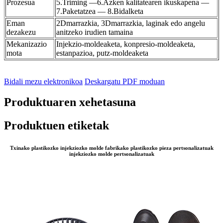
Prozesua
5.Triming —6.Azken kalitatearen ikuskapena —
7.Paketatzea — 8.Bidalketa
Eman
2Dmarrazkia, 3Dmarrazkia, laginak edo angelu
dezakezu
anitzeko irudien tamaina
Mekanizazio
Injekzio-moldeaketa, konpresio-moldeaketa,
mota
estanpazioa, putz-moldeaketa
Bidali mezu elektronikoa
Deskargatu PDF moduan
Produktuaren xehetasuna
Produktuen etiketak
Txinako plastikozko injekziozko molde fabrikako plastikozko pieza pertsonalizatuak
injekziozko molde pertsonalizatuak