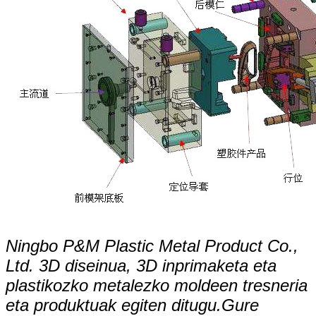
Ningbo P&M Plastic Metal Product Co.,
Ltd. 3D diseinua, 3D inprimaketa eta
plastikozko metalezko moldeen tresneria
eta produktuak egiten ditugu.Gure