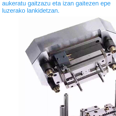
aukeratu gaitzazu eta izan gaitezen epe
luzerako lankidetzan.