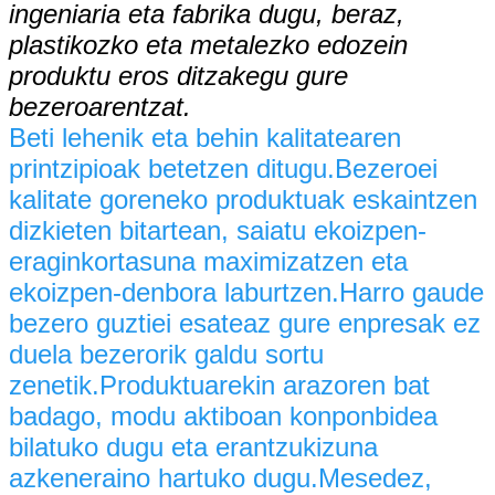
ingeniaria eta fabrika dugu, beraz,
plastikozko eta metalezko edozein
produktu eros ditzakegu gure
bezeroarentzat.
Beti lehenik eta behin kalitatearen
printzipioak betetzen ditugu.Bezeroei
kalitate goreneko produktuak eskaintzen
dizkieten bitartean, saiatu ekoizpen-
eraginkortasuna maximizatzen eta
ekoizpen-denbora laburtzen.Harro gaude
bezero guztiei esateaz gure enpresak ez
duela bezerorik galdu sortu
zenetik.Produktuarekin arazoren bat
badago, modu aktiboan konponbidea
bilatuko dugu eta erantzukizuna
azkeneraino hartuko dugu.Mesedez,