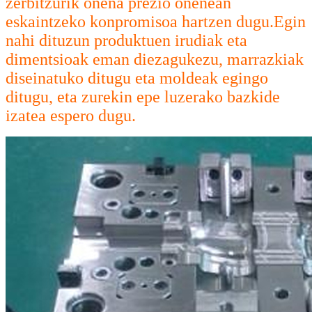
zerbitzurik onena prezio onenean
eskaintzeko konpromisoa hartzen dugu.Egin
nahi dituzun produktuen irudiak eta
dimentsioak eman diezagukezu, marrazkiak
diseinatuko ditugu eta moldeak egingo
ditugu, eta zurekin epe luzerako bazkide
izatea espero dugu.