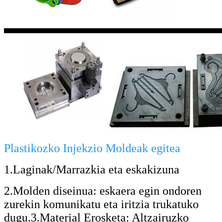
Plastikozko Injekzio Moldeak egitea
1.Laginak/Marrazkia eta eskakizuna
2.Molden diseinua: eskaera egin ondoren
zurekin komunikatu eta iritzia trukatuko
dugu.3.Material Erosketa: Altzairuzko