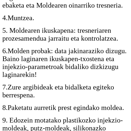
ebaketa eta Moldearen oinarriko tresneria.
4.Muntzea.
5. Moldearen ikuskapena: tresneriaren
prozesamendua jarraitu eta kontrolatzea.
6.Molden probak: data jakinaraziko dizugu.
Baino laginaren ikuskapen-txostena eta
injekzio-parametroak bidaliko dizkizugu
laginarekin!
7.Zure argibideak eta bidalketa egiteko
berrespena.
8.Paketatu aurretik prest egindako moldea.
9. Edozein motatako plastikozko injekzio-
moldeak, putz-moldeak, silikonazko