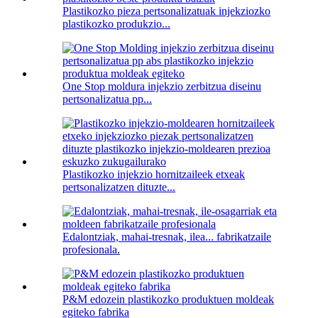
Plastikozko pieza pertsonalizatuak injekziozko
plastikozko produkzio...
One Stop moldura injekzio zerbitzua diseinu
pertsonalizatua pp...
Plastikozko injekzio hornitzaileek etxeak
pertsonalizatzen dituzte...
Edalontziak, mahai-tresnak, ilea... fabrikatzaile
profesionala.
P&M edozein plastikozko produktuen moldeak
egiteko fabrika