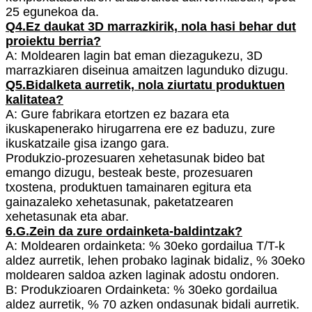
25 egunekoa da.
Q4.Ez daukat 3D marrazkirik, nola hasi behar dut
proiektu berria?
A: Moldearen lagin bat eman diezagukezu, 3D
marrazkiaren diseinua amaitzen lagunduko dizugu.
Q5.Bidalketa aurretik, nola ziurtatu produktuen
kalitatea?
A: Gure fabrikara etortzen ez bazara eta
ikuskapenerako hirugarrena ere ez baduzu, zure
ikuskatzaile gisa izango gara.
Produkzio-prozesuaren xehetasunak bideo bat
emango dizugu, besteak beste, prozesuaren
txostena, produktuen tamainaren egitura eta
gainazaleko xehetasunak, paketatzearen
xehetasunak eta abar.
6.G.Zein da zure ordainketa-baldintzak?
A: Moldearen ordainketa: % 30eko gordailua T/T-k
aldez aurretik, lehen probako laginak bidaliz, % 30eko
moldearen saldoa azken laginak adostu ondoren.
B: Produkzioaren Ordainketa: % 30eko gordailua
aldez aurretik, % 70 azken ondasunak bidali aurretik.