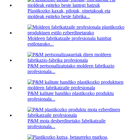
Plastikozko kaxak, pilotak, oinetakoak eta
moldeak egiteko beste fabrika...
Moldeen fabrikatzaile profesionala hainbat
estilotarako...
P&M pertsonalizatutako moldeen fabrikazio
profesionala...
P&M kalitate handiko plastikozko produktu
profesionala...
P&M mota desberdinetako fabrikatzaile
profesionala...