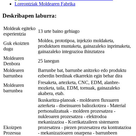
Deskribapen laburra:
Moldeak egiteko
13 urte baino gehiago
esperientzia
Moldea, prototipoa, injekzio moldaketa,
Guk ekoizten
produktuen muntaketa, gainazaleko inprimaketa,
dugu
gainazaleko integrazioa ihinztatzea
Moldearen
25 lanegun
Denbora
Moldearen
Barrunbe bat, barrunbe anitzeko edo produktu
barrunbea
ezberdin berdinak elkarrekin egin behar dira
Fresaketa, artezketa, CNC, EDM, alanbre-
Moldearen
mozketa, taila, EDM, tornuak, gainazaleko
barrunbea
akabera, etab.
Ikuskaritza-planoak - moldearen fluxuaren
azterketa - diseinuaren baliozkotzea - ​​Material
pertsonalizatuak - moldeen prozesatzea - ​​
nukleoaren prozesatzea - ​​elektrodoa
mekanizazioa - Korrikatzaileen sistemaren
Ekoizpen
prozesatzea - ​​piezen prozesatzea eta kontratazioa
Prozesua
- mekanizazioaren onarpena - barrunbeen