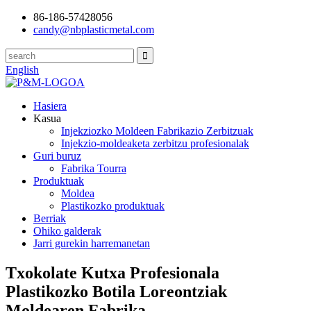
86-186-57428056
candy@nbplasticmetal.com
English
Hasiera
Kasua
Injekziozko Moldeen Fabrikazio Zerbitzuak
Injekzio-moldeaketa zerbitzu profesionalak
Guri buruz
Fabrika Tourra
Produktuak
Moldea
Plastikozko produktuak
Berriak
Ohiko galderak
Jarri gurekin harremanetan
Txokolate Kutxa Profesionala
Plastikozko Botila Loreontziak
Moldearen Fabrika