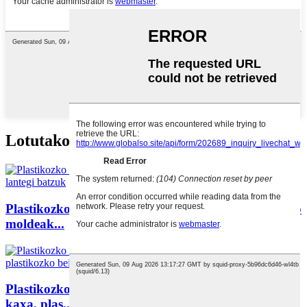
Lotutako produktuak
Plastikozko kaxak, pilotak, oinetakoak eta bestelako
moldeak...
Plastikozko kaxa, betaurreko markoa, txokolate
kaxa, plas...