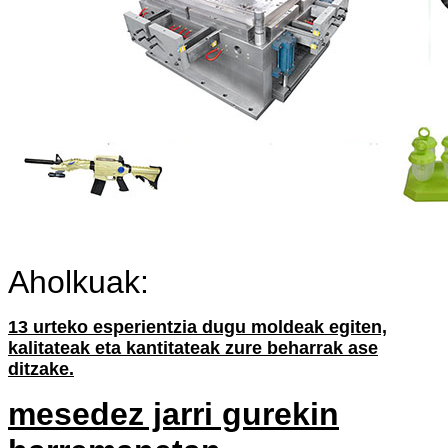
Aholkuak:
13 urteko esperientzia dugu moldeak egiten,
kalitateak eta kantitateak zure beharrak ase
ditzake.
mesedez jarri gurekin