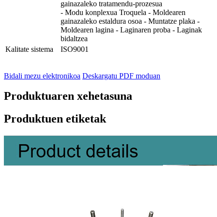
gainazaleko tratamendu-prozesua
- Modu konplexua Troquela - Moldearen
gainazaleko estaldura osoa - Muntatze plaka -
Moldearen lagina - Laginaren proba - Laginak
bidaltzea
Kalitate sistema
ISO9001
Bidali mezu elektronikoa
Deskargatu PDF moduan
Produktuaren xehetasuna
Produktuen etiketak