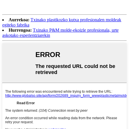
Aurrekoa:
Txinako plastikozko kutxa profesionalen moldeak
egiteko fabrika
Hurrengoa:
Txinako P&M molde-ekoizle profesionala, urte
askotako esperientziarekin