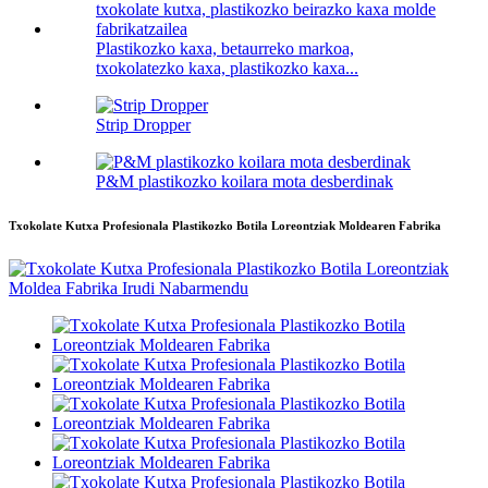
Plastikozko kaxa, betaurreko markoa,
txokolatezko kaxa, plastikozko kaxa...
Strip Dropper
P&M plastikozko koilara mota desberdinak
Txokolate Kutxa Profesionala Plastikozko Botila Loreontziak Moldearen Fabrika