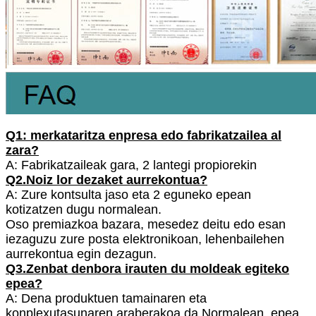
Q1: merkataritza enpresa edo fabrikatzailea al
zara?
A: Fabrikatzaileak gara, 2 lantegi propiorekin
Q2.Noiz lor dezaket aurrekontua?
A: Zure kontsulta jaso eta 2 eguneko epean
kotizatzen dugu normalean.
Oso premiazkoa bazara, mesedez deitu edo esan
iezaguzu zure posta elektronikoan, lehenbailehen
aurrekontua egin dezagun.
Q3.Zenbat denbora irauten du moldeak egiteko
epea?
A: Dena produktuen tamainaren eta
konplexutasunaren araberakoa da.Normalean, epea